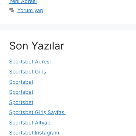
Yeni Adresi
Yorum yap
Son Yazılar
Sportsbet Adresi
Sportsbet Giriş
Sportsbet
Sportsbet
Sportsbet
Sportsbet Giriş Sayfası
Sportsbet Altyapı
Sportsbet İnstagram