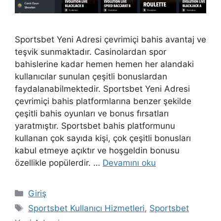
Sportsbet Yeni Adresi çevrimiçi bahis avantaj ve
teşvik sunmaktadır. Casinolardan spor
bahislerine kadar hemen hemen her alandaki
kullanıcılar sunulan çeşitli bonuslardan
faydalanabilmektedir. Sportsbet Yeni Adresi
çevrimiçi bahis platformlarına benzer şekilde
çeşitli bahis oyunları ve bonus fırsatları
yaratmıştır. Sportsbet bahis platformunu
kullanan çok sayıda kişi, çok çeşitli bonusları
kabul etmeye açıktır ve hoşgeldin bonusu
özellikle popülerdir. …
Devamını oku
Kategoriler
Giriş
Etiketler
Sportsbet Kullanıcı Hizmetleri
,
Sportsbet