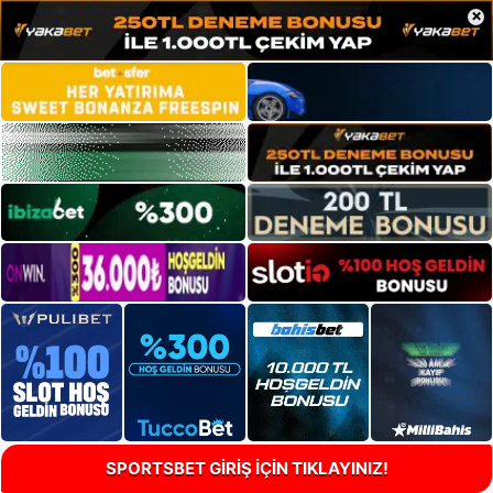
×
SPORTSBET GİRİŞ İÇİN TIKLAYINIZ!