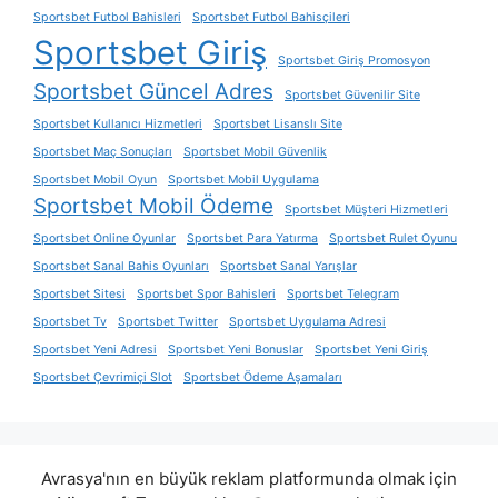
Sportsbet Futbol Bahisleri
Sportsbet Futbol Bahisçileri
Sportsbet Giriş
Sportsbet Giriş Promosyon
Sportsbet Güncel Adres
Sportsbet Güvenilir Site
Sportsbet Kullanıcı Hizmetleri
Sportsbet Lisanslı Site
Sportsbet Maç Sonuçları
Sportsbet Mobil Güvenlik
Sportsbet Mobil Oyun
Sportsbet Mobil Uygulama
Sportsbet Mobil Ödeme
Sportsbet Müşteri Hizmetleri
Sportsbet Online Oyunlar
Sportsbet Para Yatırma
Sportsbet Rulet Oyunu
Sportsbet Sanal Bahis Oyunları
Sportsbet Sanal Yarışlar
Sportsbet Sitesi
Sportsbet Spor Bahisleri
Sportsbet Telegram
Sportsbet Tv
Sportsbet Twitter
Sportsbet Uygulama Adresi
Sportsbet Yeni Adresi
Sportsbet Yeni Bonuslar
Sportsbet Yeni Giriş
Sportsbet Çevrimiçi Slot
Sportsbet Ödeme Aşamaları
Avrasya'nın en büyük reklam platformunda olmak için